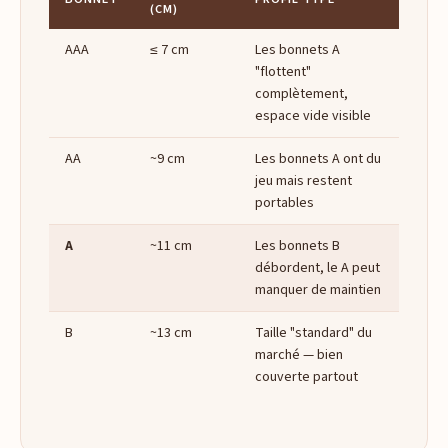
(CM)
AAA
≤ 7 cm
Les bonnets A
"flottent"
complètement,
espace vide visible
AA
~9 cm
Les bonnets A ont du
jeu mais restent
portables
A
~11 cm
Les bonnets B
débordent, le A peut
manquer de maintien
B
~13 cm
Taille "standard" du
marché — bien
couverte partout