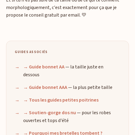
Et si tu n'es pas sûre de ta taille ou de ce qui te convient
morphologiquement, c'est exactement pour ça que je
propose le conseil gratuit par email. 💛
GUIDES ASSOCIÉS
→ Guide bonnet AA
— la taille juste en
dessous
→ Guide bonnet AAA
— la plus petite taille
→ Tous les guides petites poitrines
→ Soutien-gorge dos nu
— pour les robes
ouvertes et tops d'été
→ Pourquoi mes bretelles tombent ?